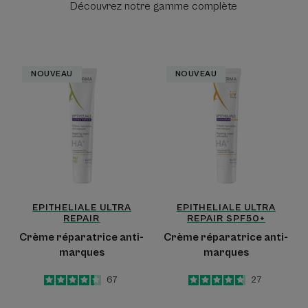
Découvrez notre gamme complète
Crème
Crème
NOUVEAU
NOUVEAU
réparatrice
réparatrice
anti-
anti-
marques
marques
EPITHELIALE ULTRA
EPITHELIALE ULTRA
REPAIR
REPAIR
SPF50+
Crème réparatrice anti-
Crème réparatrice anti-
marques
marques
4.4
/
5
67
4.7
/
5
27
-
-