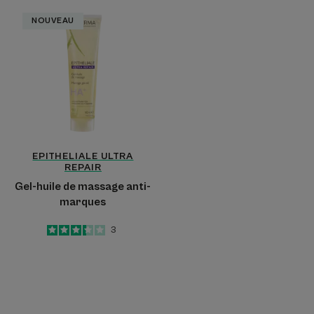
Gel-
NOUVEAU
huile
de
massage
anti-
marques
EPITHELIALE ULTRA
REPAIR
Gel-huile de massage anti-
marques
3.3
/
5
3
-