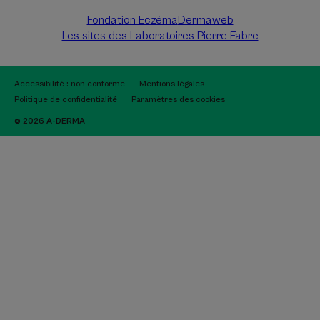
Fondation Eczéma
Dermaweb
Les sites des Laboratoires Pierre Fabre
Accessibilité : non conforme
Mentions légales
Politique de confidentialité
Paramètres des cookies
© 2026 A-DERMA