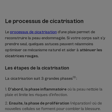
à
à
à
à
à
l'item
l'item
l'item
l'item
l'item
1
2
3
4
5
Le processus de cicatrisation
Le
processus de cicatrisation
d’une plaie permet de
reconstruire la peau endommagée. Si votre corps sait s’y
prendre seul, quelques astuces peuvent néanmoins
optimiser ce mécanisme naturel et aider à
atténuer les
cicatrices rouges.
Les étapes de la cicatrisation
(1)
La cicatrisation suit 3 grandes phases
:
D'abord, la phase inflammatoire
où la peau nettoie la
plaie et limite les risques d'infection.
Ensuite, la phase de prolifération
(réparation) où de
nouvelles cellules se forment pour combler la blessure.