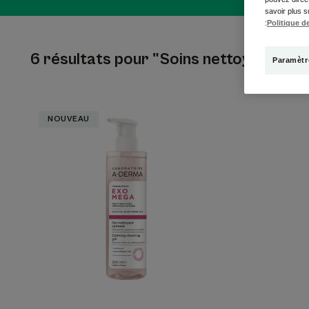
savoir plus s
:
Politique de
6 résultats pour "Soins nettoyants, d
Paramètr
Gel
NOUVEAU
nettoyant
calmant