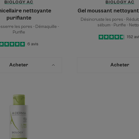
BIOLOGY AC
BIOLOGY AC
icellaire nettoyante
Gel moussant nettoyant 
purifiante
Désincruste les pores - Réduit
sébum - Purifie - Netto
esserre les pores - Démaquille -
Purifie
4.7
/
5
152
av
-
5
/
5
6
avis
-
Acheter
Acheter
Lait
démaquillant
dermatologique
hydra-
nettoyant