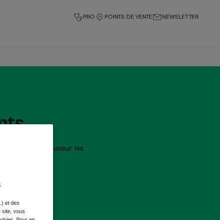
PRO
POINTS DE VENTE
NEWSLETTER
nts
 éliminer en douceur les
 peau.
.
s
.) et des
e site, vous
ookies. Pour en