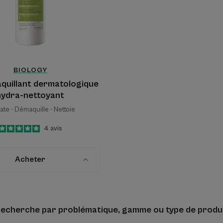
BIOLOGY
aquillant dermatologique
hydra-nettoyant
ate - Démaquille - Nettoie
5
/
5
4
avis
-
Acheter
echerche par problématique, gamme ou type de produ