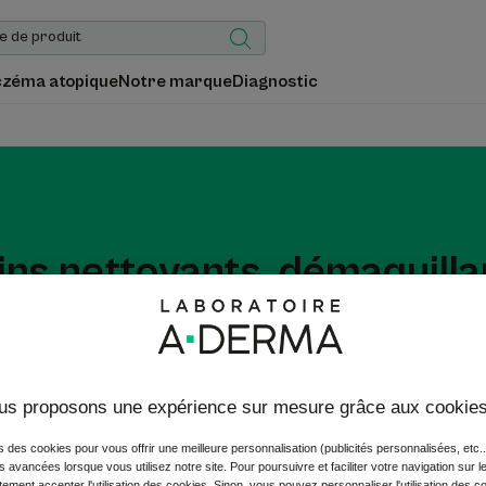
czéma atopique
Notre marque
Diagnostic
ins nettoyants, démaquilla
s dermatologiques et démaquillants, spécialement formulés pour
etés et le maquillage tout en respectant l’équilibre naturel de la
Ces formules prennent soin de votre peau fragile jour après jour
us proposons une expérience sur mesure grâce aux cookie
s des cookies pour vous offrir une meilleure personnalisation (publicités personnalisées, etc..
és avancées lorsque vous utilisez notre site. Pour poursuivre et faciliter votre navigation sur l
ement accepter l'utilisation des cookies. Sinon, vous pouvez personnaliser l'utilisation des c