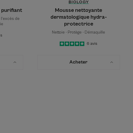
BIOLOGY
purifiant
Mousse nettoyante
dermatologique hydra-
 l'excès de
protectrice
ie
Nettoie - Protège - Démaquille
is
5
/
5
6
avis
-
Acheter