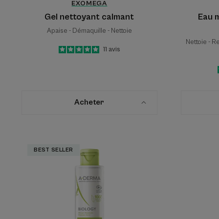
EXOMEGA
Gel nettoyant calmant
Eau m
Apaise - Démaquille - Nettoie
Nettoie - R
5
/
5
11
avis
-
Acheter
Eau
BEST SELLER
micellaire
dermatologique
hydra-
nettoyante