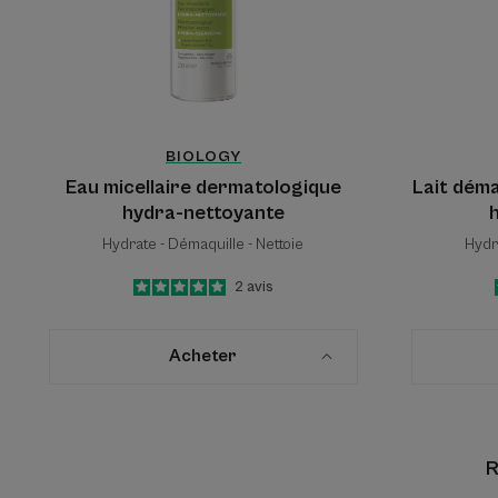
BIOLOGY
Eau micellaire dermatologique
Lait dém
hydra-nettoyante
Hydrate - Démaquille - Nettoie
Hydr
5
/
5
2
avis
-
Acheter
R