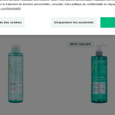
ur le traitement de données personnelles, consultez notre politique de confidentialité en cliqu
 confidentialité
émaquillants"
es des cookies
Uniquement les essentiels
Eau
Gel
BEST SELLER
micellaire
moussan
nettoyante
nettoyan
purifiante
purifiant