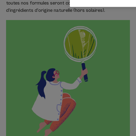
toutes nos formules seront conçues avec plus de 90%
d’ingrédients d’origine naturelle (hors solaires).