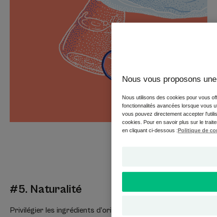
Nous vous proposons une 
Nous utilisons des cookies pour vous offr
fonctionnalités avancées lorsque vous util
vous pouvez directement accepter l'utilis
cookies. Pour en savoir plus sur le trait
en cliquant ci-dessous :
Politique de co
#5. Naturalité
Privilégier les ingrédients d’origine naturelle. En 2025,