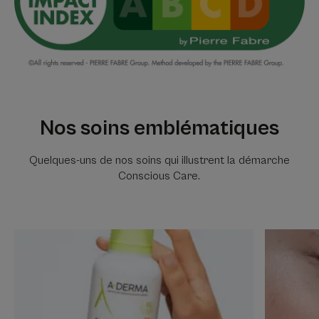
Nos soins emblématiques
Quelques-uns de nos soins qui illustrent la démarche
Conscious Care.
Découvrir
Découvrir
-95%
100%
anti-
ingrédient
démangeaisons¹
d’origine
naturelle