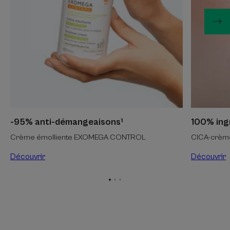
-95% anti-démangeaisons¹
100% ingr
Crème émolliente EXOMEGA CONTROL
CICA-crèm
Découvrir
Découvrir
Aller
Aller
Aller
à
à
à
l'item
l'item
l'item
1
2
3