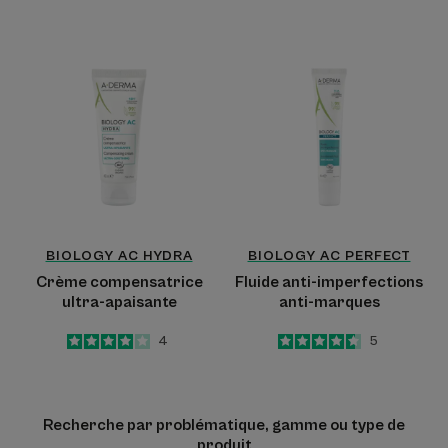
-
-
Crème
Fluide
compensatrice
anti-
ultra-
imperfections
apaisante
anti-
marques
BIOLOGY AC HYDRA
BIOLOGY AC PERFECT
Crème compensatrice
Fluide anti-imperfections
ultra-apaisante
anti-marques
4
/
5
4
4.6
/
5
5
-
-
Recherche par problématique, gamme ou type de
produit