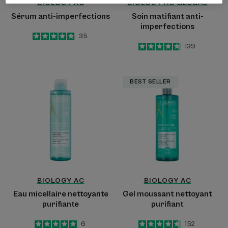
BIOLOGY AC
BIOLOGY AC GLOBAL
Sérum anti-imperfections
Soin matifiant anti-
imperfections
4.9
/
5
35
-
4.7
/
5
139
-
Eau
Gel
BEST SELLER
micellaire
moussant
nettoyante
nettoyant
purifiante
purifiant
BIOLOGY AC
BIOLOGY AC
Eau micellaire nettoyante
Gel moussant nettoyant
purifiante
purifiant
5
/
5
6
4.7
/
5
152