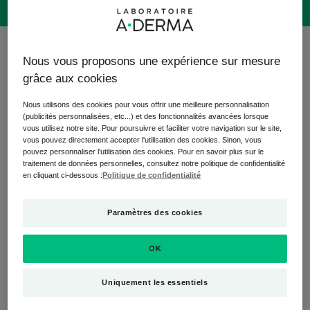
6 résultats pour "BIOLOGY AC"
Nous vous proposons une expérience sur mesure
grâce aux cookies
BIOLOGY AC une gamme de soins dermatologiques et
certifiée BIO qui élimine visiblement les imperfections
Nous utilisons des cookies pour vous offrir une meilleure personnalisation
(boutons, excès de sébum, marques) et agit directement
(publicités personnalisées, etc...) et des fonctionnalités avancées lorsque
sur le microbiome cutané pour favoriser un retour à
vous utilisez notre site. Pour poursuivre et faciliter votre navigation sur le site,
vous pouvez directement accepter l'utilisation des cookies. Sinon, vous
l’équilibre.
pouvez personnaliser l'utilisation des cookies. Pour en savoir plus sur le
traitement de données personnelles, consultez notre politique de confidentialité
Sérum
Soin
en cliquant ci-dessous :
Politique de confidentialité
BEST SELLER
anti-
matifiant
imperfections
anti-
Paramètres des cookies
imperfections
OK
Uniquement les essentiels