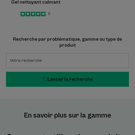
Gel nettoyant calmant
5
/
5
11
-
Recherche par problématique, gamme ou type de
produit
Lancer la recherche
En savoir plus sur la gamme