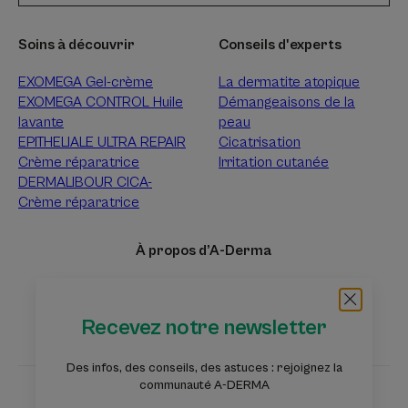
Soins à découvrir
Conseils d'experts
EXOMEGA Gel-crème
La dermatite atopique
EXOMEGA CONTROL Huile
Démangeaisons de la
lavante
peau
EPITHELIALE ULTRA REPAIR
Cicatrisation
Crème réparatrice
Irritation cutanée
DERMALIBOUR CICA-
Crème réparatrice
À propos d’A-Derma
Questions fréquentes
Tri des échantillons
Contact
Recevez notre newsletter
Des infos, des conseils, des astuces : rejoignez la
communauté A-DERMA
Les sites des Laboratoires Pierre Fabre