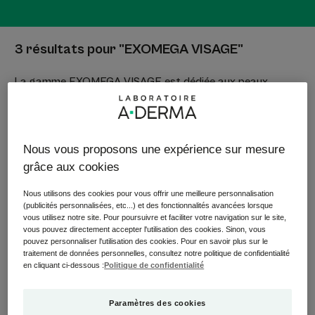
3 résultats pour "EXOMEGA VISAGE"
La gamme EXOMEGA VISAGE est dédiée aux peaux
réactives à tendance à l’eczéma atopique. Elle aide à
apaiser les irritations, les rougeurs et les démangeaisons,
tout en restaurant le confort cutané.
Nous vous proposons une expérience sur mesure
Ses formules, enrichies en Avoine Rhealba® et en
Hélichryse, contribuent à renforcer la barrière cutanée et
grâce aux cookies
à réduire la réactivité de la peau.
Nous utilisons des cookies pour vous offrir une meilleure personnalisation
(publicités personnalisées, etc...) et des fonctionnalités avancées lorsque
vous utilisez notre site. Pour poursuivre et faciliter votre navigation sur le site,
vous pouvez directement accepter l'utilisation des cookies. Sinon, vous
YouTube conditionne la lecture de ses vidéos
pouvez personnaliser l'utilisation des cookies. Pour en savoir plus sur le
au dépôt de cookies afin de vous proposer des
traitement de données personnelles, consultez notre politique de confidentialité
en cliquant ci-dessous :
Politique de confidentialité
publicités ciblées en fonction de votre
navigation.
Pour plus d'information, visiter la politique «
Paramètres des cookies