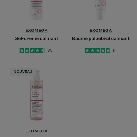
EXOMEGA
EXOMEGA
Gel-crème calmant
Baume palpébral calmant
4.6
/
5
35
4.8
/
5
11
-
-
Gel
NOUVEAU
nettoyant
calmant
EXOMEGA