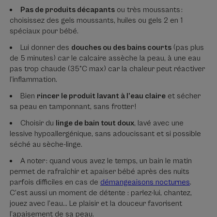
Pas de produits décapants
ou très moussants :
choisissez des gels moussants, huiles ou gels 2 en 1
spéciaux pour bébé.
Lui donner des
douches ou des bains courts
(pas plus
de 5 minutes) car le calcaire assèche la peau, à une eau
pas trop chaude (35°C max) car la chaleur peut réactiver
l’inflammation.
Bien
rincer le produit lavant à l’eau claire
et sécher
sa peau en tamponnant, sans frotter !
Choisir du
linge de bain tout doux
, lavé avec une
lessive hypoallergénique, sans adoucissant et si possible
séché au sèche-linge.
A noter : quand vous avez le temps, un bain le matin
permet de rafraîchir et apaiser bébé après des nuits
parfois difficiles en cas de
démangeaisons nocturnes
.
C’est aussi un moment de détente : parlez-lui, chantez,
jouez avec l’eau… Le plaisir et la douceur favorisent
l’apaisement de sa peau.