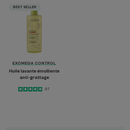
Huile
BEST SELLER
lavante
émolliente
anti-
grattage
EXOMEGA
CONTROL
Huile lavante émolliente
anti-grattage
4.9
/
5
97
-