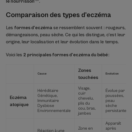
le nourrisson
.
Comparaison des types d'eczéma
Les
formes d’eczéma
se ressemblent souvent : rougeurs,
démangeaisons, peau sèche. Ce qui les distingue, c’est leur
origine, leur localisation et leur évolution dans le temps.
Voici les
2 principales formes d’eczéma du bébé
:
Zones
Cause
Evolution
touchées
Visage,
Héréditaire
Évolue par
cuir
Génétique,
poussées,
Eczéma
chevelu,
Immunitaire
peau
plis du
atopique
Dysbiose
sèche
cou, bras,
Environnementale
persistante
jambes
Apparaît
Zone en
après
Réaction à une