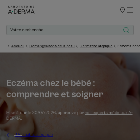
POINTS
DE
VENTE
Accueil
Démangeaisons de la peau
Dermatite atopique
Eczéma bébé 
Eczéma chez le bébé :
comprendre et soigner
Mise à jour le
30/07/2026
, approuvé par
nos experts médicaux A-
DERMA
.
Dermatite atopique