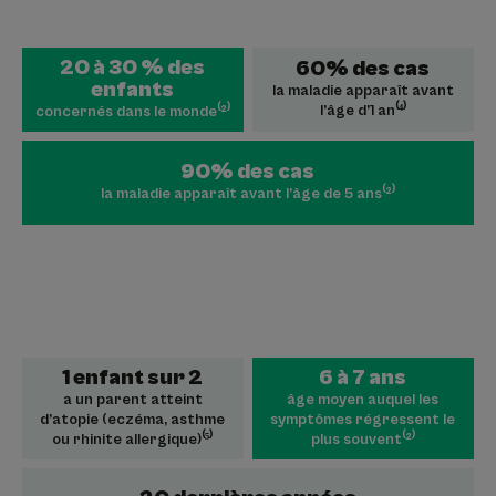
20 à 30 % des
60% des cas
enfants
la maladie apparaît avant
l’âge d’1 an⁽⁴⁾
concernés dans le monde⁽²⁾
90% des cas
la maladie apparaît avant l’âge de 5 ans⁽²⁾
1 enfant sur 2
6 à 7 ans
a un parent atteint
âge moyen auquel les
d’atopie (eczéma, asthme
symptômes régressent le
ou rhinite allergique)⁽⁵⁾
plus souvent⁽²⁾