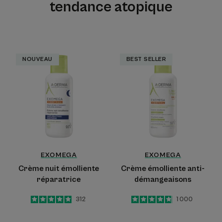
tendance atopique
Crème
Crème
NOUVEAU
BEST SELLER
nuit
émolliente
émolliente
anti-
réparatrice
démangeaisons
EXOMEGA
EXOMEGA
Crème nuit émolliente
Crème émolliente anti-
réparatrice
démangeaisons
5
/
5
312
4.8
/
5
1 000
-
-