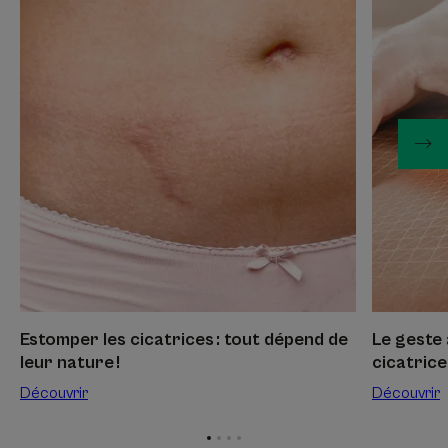
Estomper
Le
les
geste à
cicatrices :
connaître
tout
pour
dépend
atténuer u
de
cicatrice
leur
nature !
Estomper les cicatrices : tout dépend de
Le geste
leur nature !
cicatrice
Découvrir
Découvrir
Aller
Aller
Aller
Aller