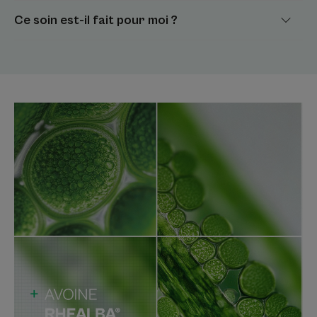
Ce soin est-il fait pour moi ?
Avantages
La formule à 94% d'origine naturelle EPITHELIALE A.H
ULTRA Crème réparatrice* apaisante testée post-peeling,
post-laser** et sur peaux tatouées réépidermisées
possède une triple action : réparatrice*, anti-marques et
apaisante.
Bénéfices
• ACCÉLÈRE la réparation épidermique des peaux
fragilisées.
• CONTRIBUE à réduire l’apparence des marques à la
surface de la peau.
• CALME les sensations cutanées désagréables suite à
des actes esthétiques superficiels et/ou atteintes
superficielles de la peau.