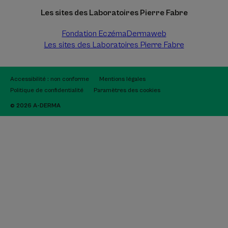
Les sites des Laboratoires Pierre Fabre
Fondation Eczéma
Dermaweb
Les sites des Laboratoires Pierre Fabre
Accessibilité : non conforme
Mentions légales
Politique de confidentialité
Paramètres des cookies
© 2026 A-DERMA