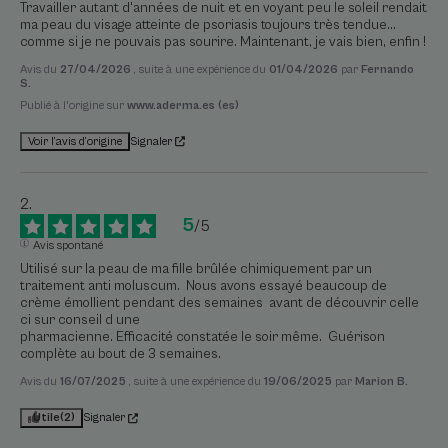
Travailler autant d'années de nuit et en voyant peu le soleil rendait 
ma peau du visage atteinte de psoriasis toujours très tendue... 
comme si je ne pouvais pas sourire. Maintenant, je vais bien, enfin !
Avis du
27/04/2026
, suite à une expérience du
01/04/2026
par
Fernando
S.
Publié à l'origine sur
www.aderma.es (es)
Signaler
Voir l’avis d’origine
5
/
5
Avis spontané
Utilisé sur la peau de ma fille brûlée chimiquement par un 
traitement anti moluscum.  Nous avons essayé beaucoup de 
crème émollient pendant des semaines  avant de découvrir celle 
ci sur conseil d une 

pharmacienne. Efficacité constatée le soir même.  Guérison 
complète au bout de 3 semaines.
Avis du
16/07/2025
, suite à une expérience du
19/06/2025
par
Marion B.
Utile
(2)
Signaler