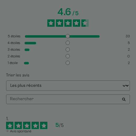
4.6
/
5
5
étoiles
33
4
étoiles
5
3
étoiles
2
2
étoiles
0
1
étoile
2
Trier les avis
5
/
5
Avis spontané