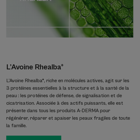
Texture
Environnement
Avantage de la texture
Texture glissante facile à appliquer.
Hydratation optimale.
Absorption rapide.
Senteur du contenu
L’Avoine Rhealba®
Sans parfum
L’Avoine Rhealba®, riche en molécules actives, agit sur les
* Favorise la réparation épidermique
3 protéines essentielles à la structure et à la santé de la
*** Brevet déposé
peau : les protéines de défense, de signalisation et de
** Actes dermatologiques superficiels
* Favorise la réparation épidermique
cicatrisation. Associée à des actifs puissants, elle est
présente dans tous les produits A-DERMA pour
régénérer, réparer et apaiser les peaux fragiles de toute
la famille.