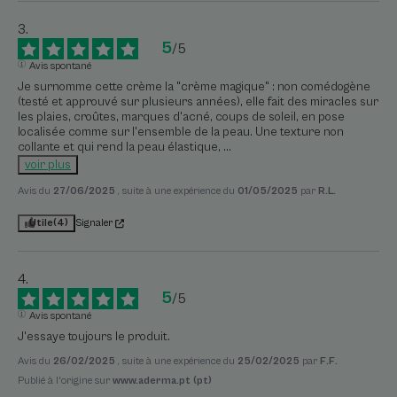
5
/
5
Avis spontané
Je surnomme cette crème la "crème magique" : non comédogène 
(testé et approuvé sur plusieurs années), elle fait des miracles sur 
les plaies, croûtes, marques d'acné, coups de soleil, en pose 
localisée comme sur l'ensemble de la peau. Une texture non 
collante et qui rend la peau élastique, 
...
voir plus
Avis du
27/06/2025
, suite à une expérience du
01/05/2025
par
R.L.
Utile
(4)
Signaler
5
/
5
Avis spontané
J'essaye toujours le produit.
Avis du
26/02/2025
, suite à une expérience du
25/02/2025
par
F.F.
Publié à l'origine sur
www.aderma.pt (pt)