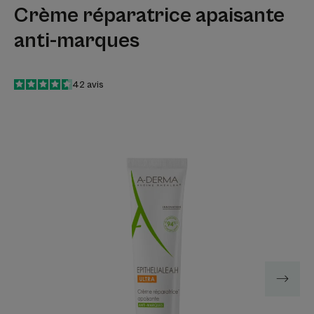
Crème réparatrice apaisante
anti-marques
4.6
/
5
42
avis
-