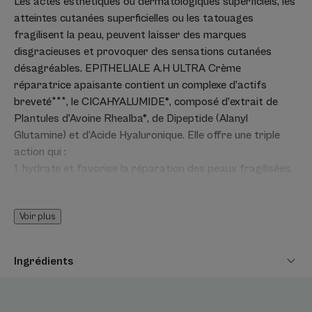
Les actes esthétiques ou dermatologiques superficiels, les
atteintes cutanées superficielles ou les tatouages
fragilisent la peau, peuvent laisser des marques
disgracieuses et provoquer des sensations cutanées
désagréables. EPITHELIALE A.H ULTRA Crème
réparatrice apaisante contient un complexe d’actifs
breveté***, le CICAHYALUMIDE®, composé d’extrait de
Plantules d’Avoine Rhealba®, de Dipeptide (Alanyl
Glutamine) et d’Acide Hyaluronique. Elle offre une triple
action qui :
1. hydrate et favorise la réparation des peaux fragilisées.
2. Aide à la réduction de l'apparence des marques
cutanées.
Voir plus
3. Apaise immédiatement et durablement les sensations
cutanées désagréables. Une formule à 94 % d’ingrédients
d’origine naturelle qui s’applique sur le visage, le corps et
Ingrédients
les zones intimes externes des adultes, des enfants et
également des nourrissons.
Info vegan : sans ingrédient d'origine animale.