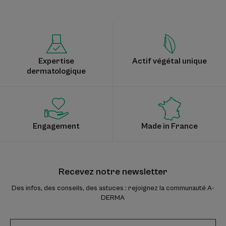
à
à
à
à
l'item
l'item
l'item
l'item
1
2
3
4
Expertise
Actif végétal unique
dermatologique
Engagement
Made in France
Recevez notre newsletter
Des infos, des conseils, des astuces : rejoignez la communauté A-
DERMA