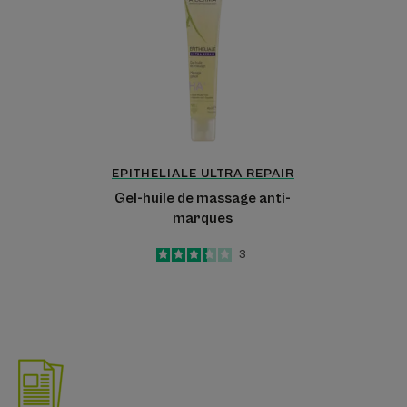
huile
de
massage
anti-
marques
EPITHELIALE ULTRA REPAIR
Gel-huile de massage anti-
marques
3.3
/
5
3
-