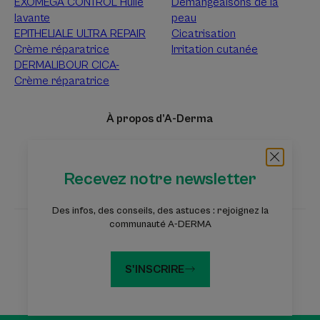
EXOMEGA CONTROL Huile
Démangeaisons de la
lavante
peau
EPITHELIALE ULTRA REPAIR
Cicatrisation
Crème réparatrice
Irritation cutanée
DERMALIBOUR CICA-
Crème réparatrice
À propos d’A-Derma
Questions fréquentes
Tri des échantillons
Contact
Recevez notre newsletter
Des infos, des conseils, des astuces : rejoignez la
communauté A-DERMA
Les sites des Laboratoires Pierre Fabre
Fondation Eczéma
Dermaweb
S'INSCRIRE
Les sites des Laboratoires Pierre Fabre