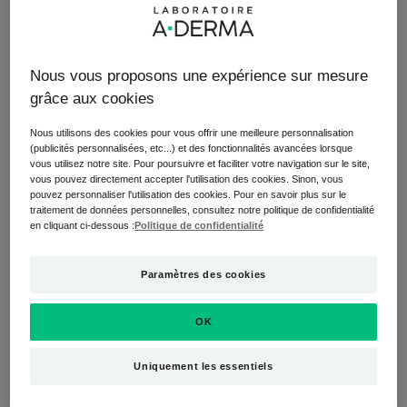
Leur apparition est le témoin des différents évènements
survenus tout au long de notre vie : croissance,
grossesse, prise de poids, elles peuvent se présenter à
Nous vous proposons une expérience sur mesure
plus d'une occasion mais sont toujours liées à une perte
grâce aux cookies
d’élasticité de la peau, qui en s’étirant en vient à se
déchirer en profondeur et crée ces marques, qui
Nous utilisons des cookies pour vous offrir une meilleure personnalisation
(publicités personnalisées, etc...) et des fonctionnalités avancées lorsque
s’apparentent à des cicatrices.
vous utilisez notre site. Pour poursuivre et faciliter votre navigation sur le site,
On ne peut pas faire disparaître totalement une
vous pouvez directement accepter l'utilisation des cookies. Sinon, vous
pouvez personnaliser l'utilisation des cookies. Pour en savoir plus sur le
vergeture, mais on peut l’atténuer.
traitement de données personnelles, consultez notre politique de confidentialité
La technique : le massage ! 2 à 3 minutes de palper-rouler
en cliquant ci-dessous :
Politique de confidentialité
par jour sur la zone ciblée avec un soin spécifique
permettant à la peau de retrouver plus de souplesse et
Paramètres des cookies
améliorer l’aspect de la cicatrice. Faites passer le mot ;)
OK
Estomper une cicatrice suite à
Uniquement les essentiels
une césarienne