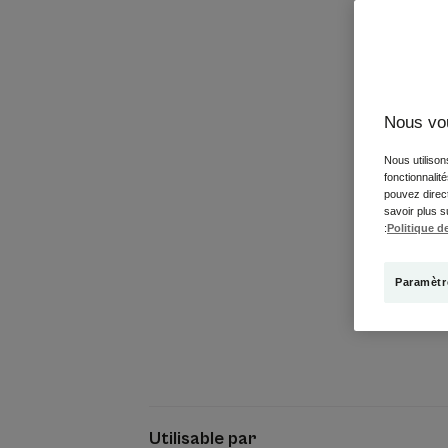
Nous vo
Nous utilison
fonctionnalit
pouvez direct
savoir plus s
:
Politique de
Paramètr
Utilisable par