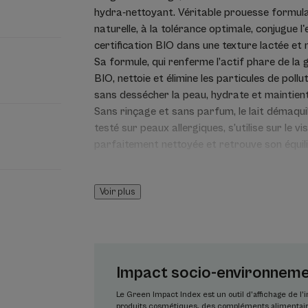
hydra-nettoyant. Véritable prouesse formulat
naturelle, à la tolérance optimale, conjugue l'
certification BIO dans une texture lactée et n
Sa formule, qui renferme l’actif phare de l
BIO, nettoie et élimine les particules de poll
sans dessécher la peau, hydrate et maintient l
Sans rinçage et sans parfum, le lait démaqu
testé sur peaux allergiques, s’utilise sur le 
parfaitement nettoyée et retrouve son équili
Avoine Rhealba® issue de l’agriculture biologi
Info Vegan : sans ingrédient d'origine animale
Voir plus
Avantages
Sans parfum ni huile essentielle et non comé
naturelle ne comprend que les ingrédients e
Impact socio-environnemen
optimale aux peaux fragiles du visage.
Le Green Impact Index est un outil d’affichage de l
produits cosmétiques, des compléments alimentaire