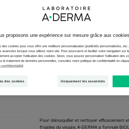
diminue de 56% la s
peaux fragiles du v
Le lait démaquillan
us proposons une expérience sur mesure grâce aux cookie
99% d'ingrédients d'
s des cookies pour vous offrir une meilleure personnalisation (publicités personnalisées, etc..
BIO. Certifié CO
és avancées lorsque vous utilisez notre site. Pour poursuivre et faciliter votre navigation sur l
ement accepter l'utilisation des cookies. Sinon, vous pouvez personnaliser l'utilisation des c
ur le traitement de données personnelles, consultez notre politique de confidentialité en cliqu
Flacon
Flacon
400ml
 confidentialité
es des cookies
Uniquement les essentiels
Point de vent
Pour démaquiller et nettoyer efficacement e
fragiles du visage, A-DERMA a formulé BIO