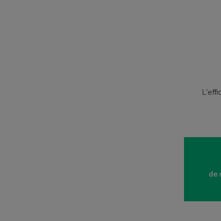
L'eff
de 