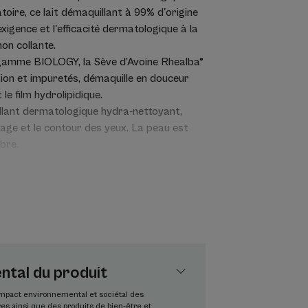
oire, ce lait démaquillant à 99% d'origine
exigence et l'efficacité dermatologique à la
on collante.
a gamme BIOLOGY, la Sève d’Avoine Rhealba®
ution et impuretés, démaquille en douceur
e film hydrolipidique.
illant dermatologique hydra-nettoyant,
visage et le contour des yeux. La peau est
bre.
que.
.
dogène, sa formule à 99 % d’origine
ssentiels pour assurer une tolérance
tal du produit
’impact environnemental et sociétal des
s ainsi que des produits de bien-être et