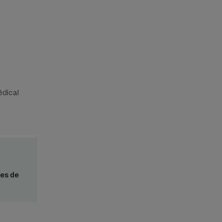
édical
les de