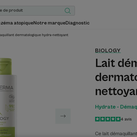
czéma atopique
Notre marque
Diagnostic
aquillant dermatologique hydra-nettoyant
BIOLOGY
Lait dé
dermato
nettoya
Hydrate - Démaqu
5
/
5
4
avis
-
Ce lait démaquillant