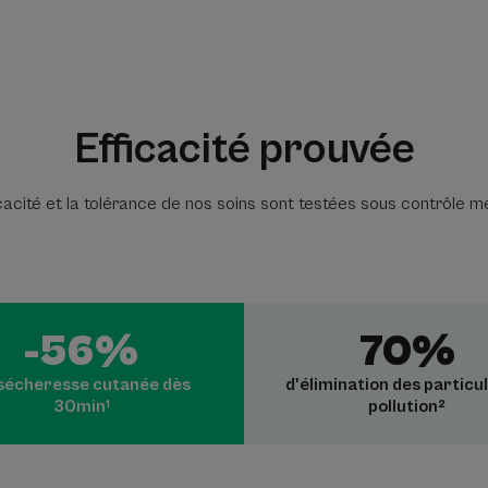
Efficacité prouvée
icacité et la tolérance de nos soins sont testées sous contrôle m
-56%
70%
sécheresse cutanée dès
d'élimination des particu
30min¹
pollution²