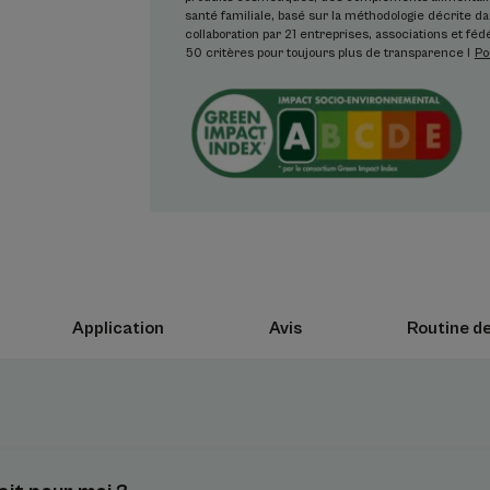
Bénéfices
santé familiale, basé sur la méthodologie décrite 
collaboration par 21 entreprises, associations et fédé
50 critères pour toujours plus de transparence !
Po
• DÉMAQUILLE-NETTOIE : nettoie et démaquil
maquillage, impuretés et même les particules
• HYDRATE : formule riche en Sève d’Avoine R
pouvoir hydratant (booste de +83% la produc
une hydratation de 8h¹.
• RÉÉQUILIBRE : la Sève d’Avoine Rhealba® B
rééquilibrantes grâce au maintien des minéra
magnésium). Le film hydrolipidique est préserv
microbiome.
Application
Avis
Routine de
Texture
Avantage de la textu
Texture lactée, envelo
* 2 brevets déposés (extraction et activité de l’actif)