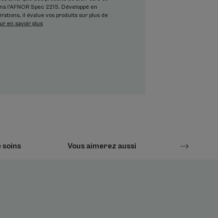
dans l’AFNOR Spec 2215. Développé en
rations, il évalue vos produits sur plus de
ur en savoir plus
le en douceur sans dessécher, élimine
 de pollution.
healba® BIO, actif breveté* connu pour son
tion naturelle d’Acide Hyaluronique**) pour
IO connue pour ses propriétés
ux essentiels de la peau (calcium et
é, la formule participant à l'équilibre du
 soins
Vous aimerez aussi
Question
Environnement
re
ppante