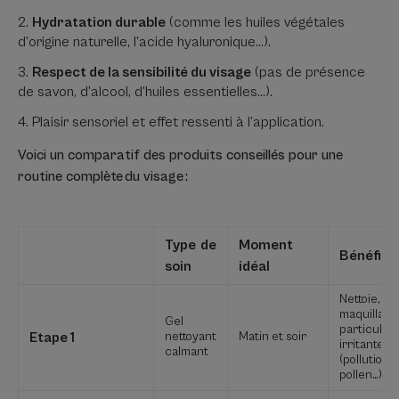
Hydratation durable
(comme les huiles végétales
d’origine naturelle, l’acide hyaluronique…).
Respect de la sensibilité du visage
(pas de présence
de savon, d’alcool, d’huiles essentielles…).
Plaisir sensoriel et effet ressenti à l’application.
Voici un comparatif des produits conseillés pour une
routine complète du visage :
Type de
Moment
Bénéfic
soin
idéal
Nettoie, él
maquillage
Gel
particules
Etape 1
nettoyant
Matin et soir
irritantes
calmant
(pollution,
pollen…)