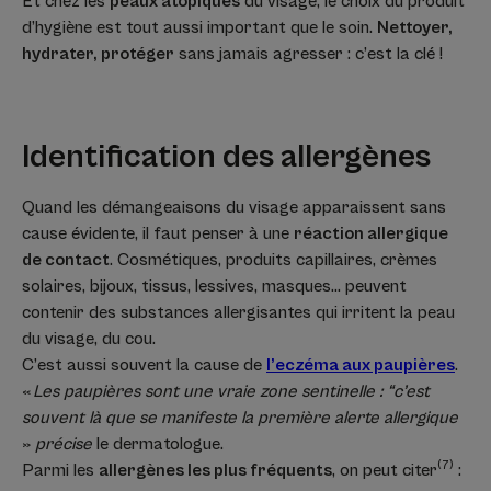
Et chez les
peaux atopiques
du visage, le choix du produit
d’hygiène est tout aussi important que le soin.
Nettoyer,
hydrater, protéger
sans jamais agresser : c’est la clé !
Identification des allergènes
Quand les démangeaisons du visage apparaissent sans
cause évidente, il faut penser à une
réaction allergique
de contact
. Cosmétiques, produits capillaires, crèmes
solaires, bijoux, tissus, lessives, masques… peuvent
contenir des substances allergisantes qui irritent la peau
du visage, du cou.
C’est aussi souvent la cause de
l’eczéma aux paupières
.
«
Les paupières sont une vraie zone sentinelle : “c’est
souvent là que se manifeste la première alerte allergique
»
précise
le dermatologue.
(7)
Parmi les
allergènes les plus fréquents
, on peut citer
: