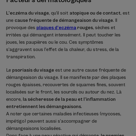
L’eczéma du visage
, qu’il soit
atopique ou de contact
, est
une
cause fréquente de démangeaison du visage
. Il
provoque des
plaques d’eczéma
rouges
, sèches et
irritées qui démangent intensément. Il peut toucher les
joues, les paupières ou le cou. Ces symptômes
s’aggravent sous l’effet de la chaleur, du stress, de la
transpiration.
Le
psoriasis du visage
est une autre cause fréquente de
démangeaison du visage. Il se manifeste par des plaques
rouges épaisses, recouvertes de squames fines, souvent
localisées sur le front, les sourcils ou autour du nez. Là
encore,
la sécheresse de la peau et l’inflammation
entretiennent les démangeaisons
.
A noter que certaines maladies infectieuses (mycoses,
impétigo) peuvent aussi s’accompagner de
démangeaisons localisées.
Donc face à une peau réactive qui démange,
le premier