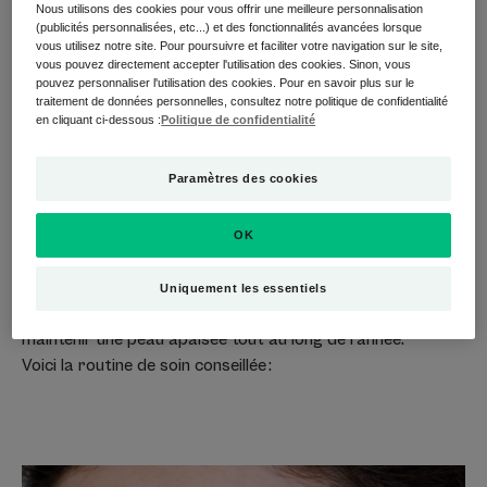
une légère pression ou tapotez doucement. Idéal pour
Nous utilisons des cookies pour vous offrir une meilleure personnalisation
(publicités personnalisées, etc...) et des fonctionnalités avancées lorsque
éviter les microlésions dues au grattage intempestif,
vous utilisez notre site. Pour poursuivre et faciliter votre navigation sur le site,
notamment en cas de démangeaisons du visage la nuit.
vous pouvez directement accepter l'utilisation des cookies. Sinon, vous
pouvez personnaliser l'utilisation des cookies. Pour en savoir plus sur le
La technique de l’air
: agitez doucement un éventail ou
traitement de données personnelles, consultez notre politique de confidentialité
une petite source d’air frais là où vous sentez les
en cliquant ci-dessous :
Politique de confidentialité
démangeaisons (cou ou visage) pour apaiser la sensation
de brûlure sans contact direct.
Paramètres des cookies
Et pour
prévenir ces démangeaisons du visage
, il n’y a
pas de secret : il faut suivre une routine de soin
OK
quotidienne, régulière et adaptée à la zone du visage.
C’est le seul moyen pour
renforcer durablement la
Uniquement les essentiels
barrière cutanée
, limiter la réactivité nerveuse et
maintenir une peau apaisée tout au long de l’année.
Voici la routine de soin conseillée :