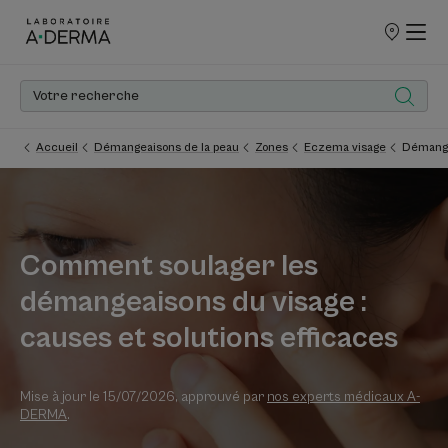
POINTS
DE
VENTE
Accueil
Démangeaisons de la peau
Zones
Eczema visage
Démange
Comment soulager les
démangeaisons du visage :
causes et solutions efficaces
Mise à jour le
15/07/2026
, approuvé par
nos experts médicaux A-
DERMA
.