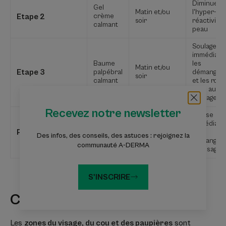
Diminue
Gel
Matin et/ou
l'hyper-
Etape 2
crème
soir
réactivité 
calmant
peau
Soulage
immédiate
Baume
les
Matin et/ou
Etape 3
palpébral
démangeai
soir
calmant
et les rou
liées au
grattage
Recevez notre newsletter
Spray
Apaise
En journée, au
apaisant
immédiate
moment de la
Ponctuellement
émollient
les
Des infos, des conseils, des astuces : rejoignez la
crise de
anti-
démangeai
démangeaison
communauté A-DERMA
grattage
du visage
S'INSCRIRE
Conseils d'experts
Les
zones du visage, du cou et des paupières
sont