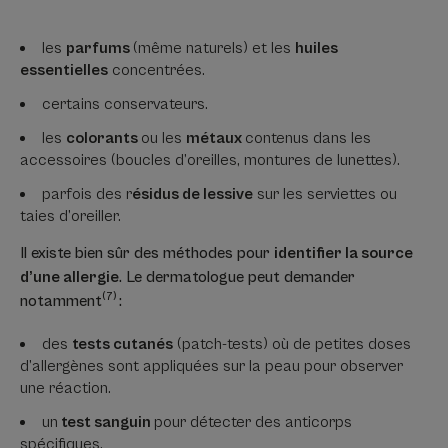
les
parfums
(même naturels) et les
huiles
essentielles
concentrées.
certains conservateurs.
les
colorants
ou les
métaux
contenus dans les
accessoires (boucles d’oreilles, montures de lunettes).
parfois des r
ésidus de lessive
sur les serviettes ou
taies d’oreiller.
Il existe bien sûr des méthodes pour
identifier la source
d’une allergie
. Le dermatologue peut demander
(7)
notamment
:
des
tests cutanés
(patch-tests) où de petites doses
d’allergènes sont appliquées sur la peau pour observer
une réaction.
un
test sanguin
pour détecter des anticorps
spécifiques.