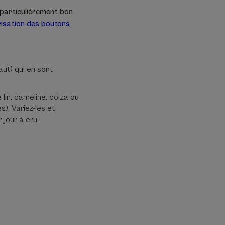
 particulièrement bon
risation des boutons
aut) qui en sont
e lin, cameline, colza ou
). Variez-les et
 jour à cru.