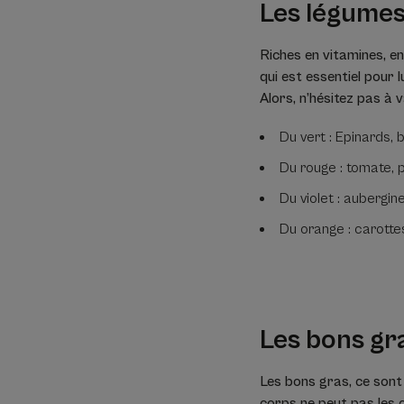
Les légumes 
Riches en vitamines, en
qui est essentiel pour l
Alors, n’hésitez pas à 
Du vert : Epinards, 
Du rouge : tomate, p
Du violet : aubergin
Du orange : carott
Les bons gr
Les bons gras, ce sont 
corps ne peut pas les c