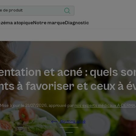
czéma atopique
Notre marque
Diagnostic
ntation et acné : quels so
nts à favoriser et ceux à év
Mise à jour le
31/07/2026
, approuvé par
nos experts médicaux A-DERMA
Boutons acné