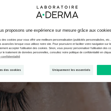
el : aucune alimentation anti-acné ou bonne pour l’acné n’existe
us proposons une expérience sur mesure grâce aux cookie
tion de qualité et d’équilibre des aliments dans l’assiette !
mentation est un facteur important pouvant influer sur l’acné, ma
s des cookies pour vous offrir une meilleure personnalisation (publicités personnalisées, etc..
 plus direct.
és avancées lorsque vous utilisez notre site. Pour poursuivre et faciliter votre navigation sur l
ment faire pour choisir des aliments anti-acné de qualité et amé
ement accepter l'utilisation des cookies. Sinon, vous pouvez personnaliser l'utilisation des c
ur le traitement de données personnelles, consultez notre politique de confidentialité en cliqu
nnement du corps. Des changements d’habitude peuvent aider. Mai
 confidentialité
forcer à suivre une alimentation anti-acné spécifique. Il est esse
 convient et qui répond à vos besoins.
es des cookies
Uniquement les essentiels