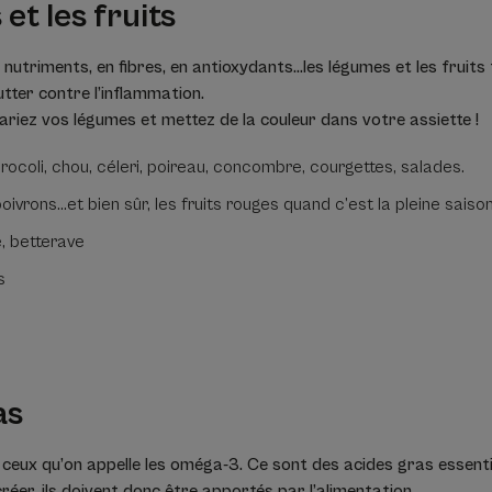
et les fruits
 nutriments, en fibres, en antioxydants…les légumes et les fruits f
utter contre l’inflammation.
variez vos légumes et mettez de la couleur dans votre assiette !
brocoli, chou, céleri, poireau, concombre, courgettes, salades.
oivrons…et bien sûr, les fruits rouges quand c’est la pleine saiso
e, betterave
es
as
ceux qu’on appelle les oméga-3. Ce sont des acides gras essentiel
réer, ils doivent donc être apportés par l’alimentation.