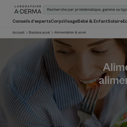
Conseils d'experts
Corps
Visage
Bébé & Enfant
Solaire
E
Accueil
Boutons acné
Alimentation & acné
Alime
alime