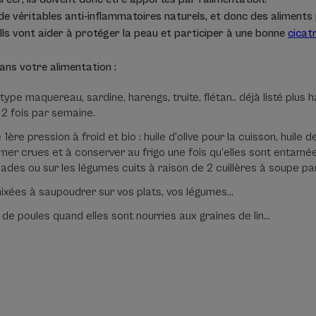
 de véritables anti-inflammatoires naturels, et donc des aliments
Ils vont aider à protéger la peau et participer à une bonne
cicat
dans votre alimentation :
ype maquereau, sardine, harengs, truite, flétan.. déjà listé plus h
 2 fois par semaine.
ère pression à froid et bio : huile d'olive pour la cuisson, huile d
r crues et à conserver au frigo une fois qu'elles sont entamées
ades ou sur les légumes cuits à raison de 2 cuillères à soupe par
mixées à saupoudrer sur vos plats, vos légumes…
 de poules quand elles sont nourries aux graines de lin…