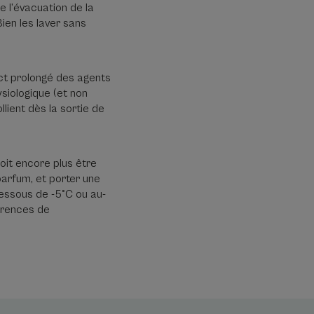
 l’évacuation de la
Bien les laver sans
act prolongé des agents
ysiologique (et non
llient dès la sortie de
oit encore plus être
parfum, et porter une
dessous de -5°C ou au-
férences de