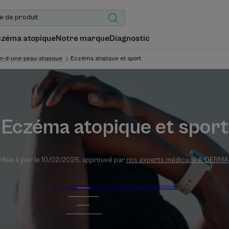
czéma atopique
Notre marque
Diagnostic
n-d-une-peau-atopique
Eczéma atopique et sport
Eczéma atopique et sport
Mise à jour le
10/02/2026
, approuvé par
nos experts médicaux A-DERMA
prendre-soin-d-une-peau-atopique