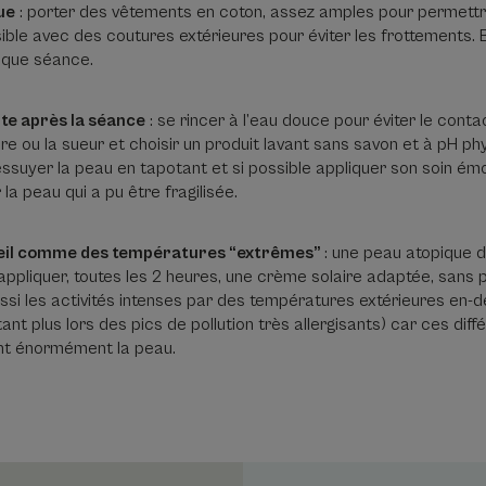
ue
: porter des vêtements en coton, assez amples pour permettre
sible avec des coutures extérieures pour éviter les frottements. 
aque séance.
ite après la séance
: se rincer à l’eau douce pour éviter le cont
re ou la sueur et choisir un produit lavant sans savon et à pH ph
S’essuyer la peau en tapotant et si possible appliquer son soin émo
la peau qui a pu être fragilisée.
leil comme des températures “extrêmes”
: une peau atopique d
 appliquer, toutes les 2 heures, une crème solaire adaptée, sans 
ssi les activités intenses par des températures extérieures en-
nt plus lors des pics de pollution très allergisants) car ces dif
ent énormément la peau.