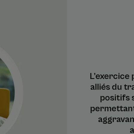
L’exercice 
alliés du t
positifs 
permettant
aggravan
a