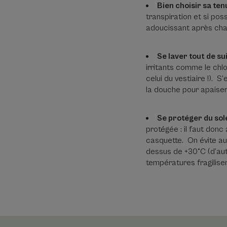
Bien choisir sa ten
transpiration et si pos
adoucissant après ch
Se laver tout de su
irritants comme le chlo
celui du vestiaire !). 
la douche pour apaiser 
Se protéger du so
protégée : il faut donc
casquette. On évite au
dessus de +30°C (d’auta
températures fragilis