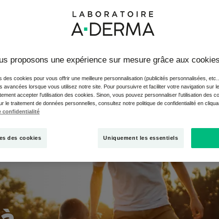
ez une peau atopique : peau sèche, plaques rouges et démangea
n qui conduit souvent à réduire la pratique du sport, car l’expositi
us proposons une expérience sur mesure grâce aux cookie
anspiration, peuvent aggraver les symptômes. Pourtant, en adopt
 tous ses bienfaits et en faire un allié majeur pour vous sentir 
s des cookies pour vous offrir une meilleure personnalisation (publicités personnalisées, etc..
sons ! Voici quelques précautions à prendre pour une pratique e
és avancées lorsque vous utilisez notre site. Pour poursuivre et faciliter votre navigation sur l
ement accepter l'utilisation des cookies. Sinon, vous pouvez personnaliser l'utilisation des c
ur le traitement de données personnelles, consultez notre politique de confidentialité en cliqu
 confidentialité
es des cookies
Uniquement les essentiels
 à