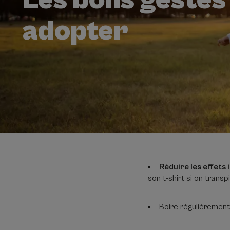
adopter
Réduire les effets 
son t-shirt si on transpi
Boire régulièrement 