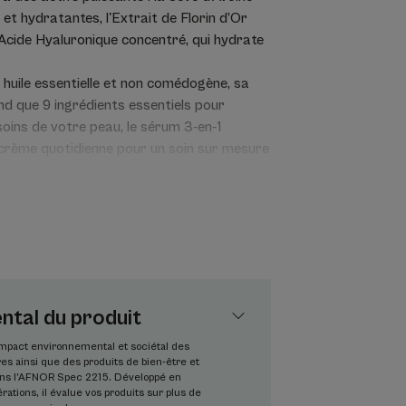
et hydratantes, l'Extrait de Florin d’Or
l'Acide Hyaluronique concentré, qui hydrate
 huile essentielle et non comédogène, sa
nd que 9 ingrédients essentiels pour
soins de votre peau, le sérum 3-en-1
rème quotidienne pour un soin sur mesure
r des yeux. Parfaitement hydratée et
 le teint est éclatant dès le matin.
que.
.
tal du produit
3-en-1 composé uniquement de 9 ingrédients
ttes) aux soins dermatologiques BIOLOGY
’impact environnemental et sociétal des
s ainsi que des produits de bien-être et
dans l’AFNOR Spec 2215. Développé en
rations, il évalue vos produits sur plus de