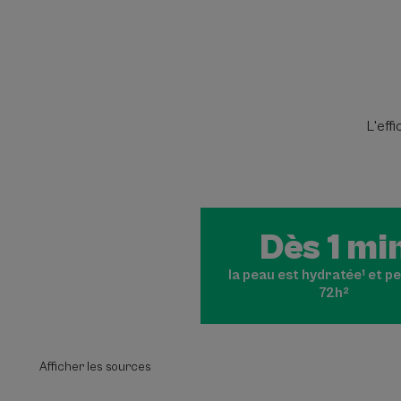
L'eff
Dès 1 mi
la peau est hydratée¹ et p
72h²
Afficher les sources