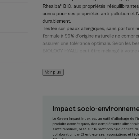
Rhealba® BIO, aux propriétés rééquilibrantes 
connu pour ses propriétés anti-pollution et 
durablement.
Testée sur peaux allergiques, sans parfum ni
formule à 99% d’origine naturelle ne compre
assurer une tolérance optimale. Selon les be
BIOLOGY HYALU peut être mélangé à votre c
applicable sur le visage, le cou et le contou
protégée, la peau est plus souple, rebondie et
Voir plus
Avoine Rhealba® issue de l’agriculture biologi
Info Vegan : sans ingrédient d'origine animale
Avantages
Impact socio-environnemen
Sans parfum, ni huile essentielle, le sérum 
peut être utilisé seul ou mélangé (1 à 3 gou
Le Green Impact Index est un outil d’affichage de l
produits cosmétiques, des compléments alimentaire
pour un soin sur-mesure.
santé familiale, basé sur la méthodologie décrite 
collaboration par 21 entreprises, associations et fédé