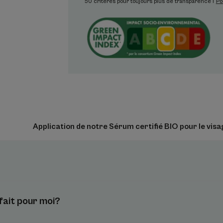
50 critères pour toujours plus de transparence !
Po
Bénéfices
• HYDRATE : la peau est hydratée en seuleme
• REPULPE : la peau est plus souple et rebon
• FORTIFIE : la barrière cutanée est renforc
extérieures (pollution)
Texture
Application de notre Sérum certifié BIO pour le visa
Avantage de la textu
Texture fraîche, non co
Senteur du contenu
Sans parfum
fait pour moi?
¹Efficacité hydratante à 1min, cinétique IH, 20 sujets, app
¹Efficacité hydratante à 1min, cinétique IH, 20 sujets, app
²Mesure de l'évolution de l'Index d'Hydratation, 2 applica