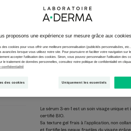
Le sérum 3-en-1 der
99% d'ingrédients d'
BIO. Certifié CO
us proposons une expérience sur mesure grâce aux cookie
s des cookies pour vous offrir une meilleure personnalisation (publicités personnalisées, etc..
és avancées lorsque vous utilisez notre site. Pour poursuivre et faciliter votre navigation sur l
Flacon pipette
Fla
30
ement accepter l'utilisation des cookies. Sinon, vous pouvez personnaliser l'utilisation des c
pip
ur le traitement de données personnelles, consultez notre politique de confidentialité en cliqu
 confidentialité
Point de vent
es des cookies
Uniquement les essentiels
Le sérum 3-en-1 est un soin visage unique et 
certifié BIO.
Sa texture gel frais à l'application, non coll
et fortifie les peaux fragiles du visage grâce