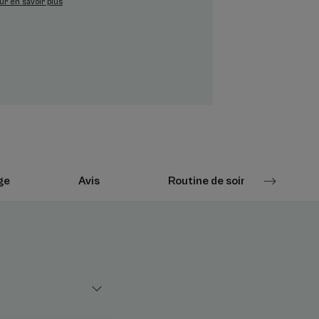
ur en savoir plus
nt 1 minute¹ et pendant 72H²
die
ée et protégée face aux aggressions
Environnement
ge
Avis
Routine de soins
re
llante, pénétration rapide
lication unique
lication unique
tions/jour pendant 7 jours, 20 sujets