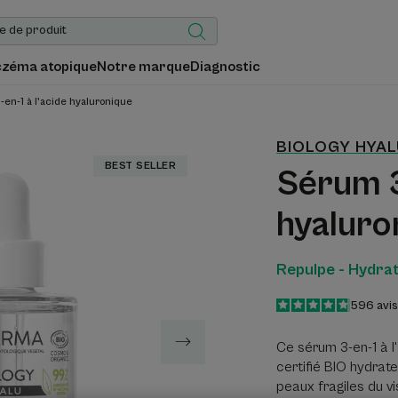
czéma atopique
Notre marque
Diagnostic
en-1 à l'acide hyaluronique
BIOLOGY HYAL
BEST SELLER
Sérum 3
hyaluro
Repulpe - Hydrat
4.8
/
5
596
avi
-
Ce sérum 3-en-1 à l
certifié BIO hydrate
peaux fragiles du v