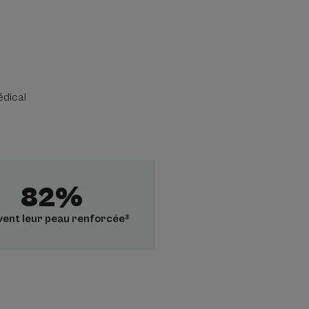
édical
82%
vent leur peau renforcée³