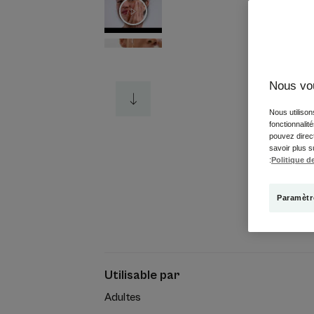
Nous vo
Nous utilison
fonctionnalit
pouvez direct
savoir plus s
:
Politique de
Paramètr
Utilisable par
Adultes