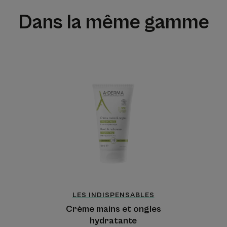
Dans la même gamme
Crème
mains
et
ongles
hydratante
LES INDISPENSABLES
Crème mains et ongles
hydratante