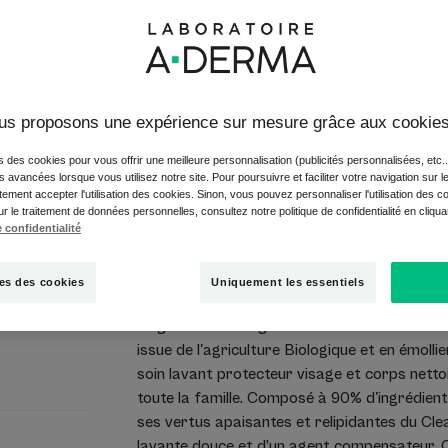
famille
90% d'ingrédients d'
l’agriculture biologi
us proposons une expérience sur mesure grâce aux cookie
Tube
Tube
200ml
s des cookies pour vous offrir une meilleure personnalisation (publicités personnalisées, etc..
és avancées lorsque vous utilisez notre site. Pour poursuivre et faciliter votre navigation sur l
ement accepter l'utilisation des cookies. Sinon, vous pouvez personnaliser l'utilisation des c
Point de vent
ur le traitement de données personnelles, consultez notre politique de confidentialité en cliqu
 confidentialité
es des cookies
Uniquement les essentiels
Le gel douche surgras d'A-DERMA est enrichi
issue de l'agriculture Biologique et en émollie
soin lavant protecteur visage et corps nettoi
toute la famille. Composé à 90% d'ingrédients d
ses vertus apaisantes et relipidantes du Cl
lavante douce et d’un agent compensateur. 