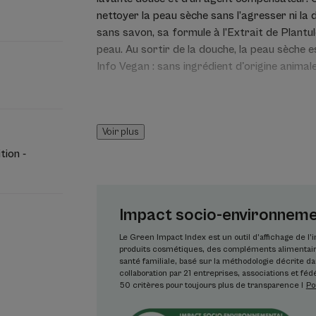
nettoyer la peau sèche sans l’agresser ni l
sans savon, sa formule à l’Extrait de Plantu
peau. Au sortir de la douche, la peau sèche e
Info Vegan : sans ingrédient d'origine animale
Avantages
Voir plus
Au contact de l’eau, la texture fluide du G
tion -
abondante au parfum léger, pour nettoyer en 
Bénéfices
Impact socio-environnemen
• NETTOIE : base lavante aux tensio-actifs d
Le Green Impact Index est un outil d’affichage de l
fragiles tout en neutralisant l’eau calcaire.
produits cosmétiques, des compléments alimentaire
• NOURRIT : l'agent surgras présent prend soi
santé familiale, basé sur la méthodologie décrite 
pour la journée.
collaboration par 21 entreprises, associations et fédé
• PROTÈGE : son agent émollient compensate
50 critères pour toujours plus de transparence !
Po
un film protecteur sur l’épiderme.