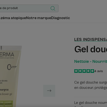
czéma atopique
Notre marque
Diagnostic
LES INDISPEN
Gel dou
Nettoie - Nourri
5
/
5
4
avis
-
Ce gel douche surgr
en douceur, protège 
Le gel douche nourr