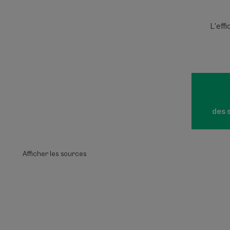
L'eff
des s
Afficher les sources