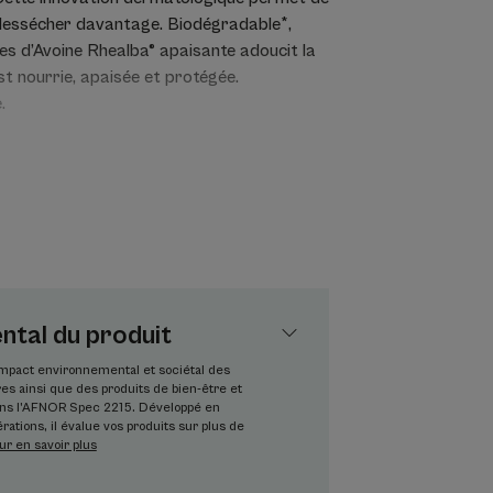
a dessécher davantage. Biodégradable*,
les d’Avoine Rhealba® apaisante adoucit la
st nourrie, apaisée et protégée.
.
el douche surgras forme une mousse
un seul geste corps et visage.
tal du produit
oux pour nettoyer en respectant les peaux
’impact environnemental et sociétal des
s ainsi que des produits de bien-être et
n de la peau et la laisse douce et nourrie
dans l’AFNOR Spec 2215. Développé en
rations, il évalue vos produits sur plus de
ur renforce la barrière cutanée et dépose
ur en savoir plus