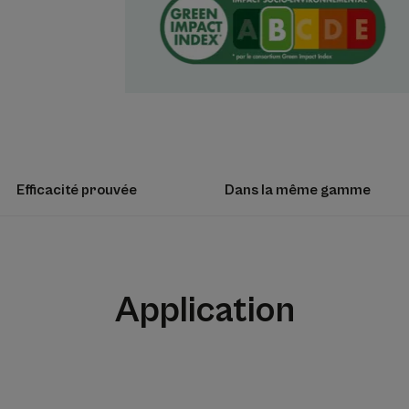
Texture
Senteur du contenu
Délicatement parfumé
Efficacité prouvée
Dans la même gamme
* Selon la norme OCDE 301B
Application