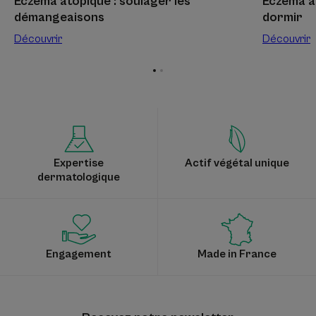
Eczéma atopique : soulager les
Eczéma at
démangeaisons
dormir
Découvrir
Découvrir
Aller
Aller
à
à
l'item
l'item
1
2
Expertise
Actif végétal unique
dermatologique
Engagement
Made in France