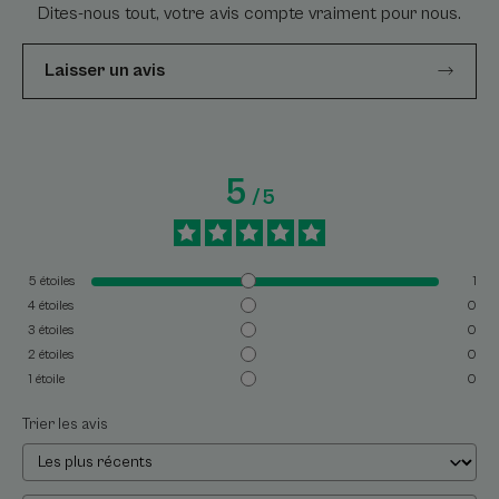
Dites-nous tout, votre avis compte vraiment pour nous.
Laisser un avis
5
/
5
5
étoiles
1
4
étoiles
0
3
étoiles
0
2
étoiles
0
1
étoile
0
Trier les avis