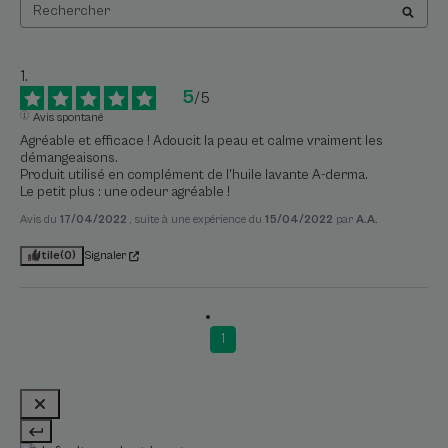
5
/
5
Avis spontané
Agréable et efficace ! Adoucit la peau et calme vraiment les 
démangeaisons. 

Produit utilisé en complément de l'huile lavante A-derma. 

Le petit plus : une odeur agréable !
Avis du
17/04/2022
, suite à une expérience du
15/04/2022
par
A.A.
Utile
(0)
Signaler
1