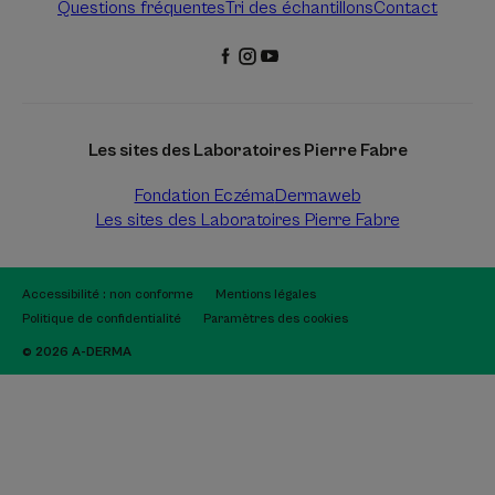
Questions fréquentes
Tri des échantillons
Contact
Les sites des Laboratoires Pierre Fabre
Fondation Eczéma
Dermaweb
Les sites des Laboratoires Pierre Fabre
Accessibilité : non conforme
Mentions légales
Politique de confidentialité
Paramètres des cookies
© 2026 A-DERMA